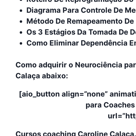
Diagrama Para Controle De Med
Método De Remapeamento De P
Os 3 Estágios Da Tomada De D
Como Eliminar Dependência E
Como adquirir o Neurociência par
Calaça abaixo:
[aio_button align=”none” animat
para Coaches 
url=”h
Cursos coaching
Caroline Calaça