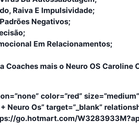
o, Raiva E Impulsividade;
adrões Negativos;
ecisão;
mocional Em Relacionamentos;
a Coaches mais o Neuro OS Caroline C
ion=”none” color=”red” size=”medium
+ Neuro Os” target=”_blank” relations
ttps://go.hotmart.com/W3283933M?ap
.