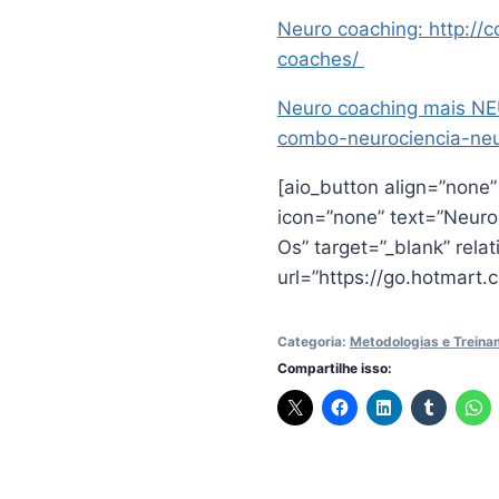
Neuro coaching: http://
coaches/
Neuro coaching mais N
combo-neurociencia-ne
[aio_button align=”none
icon=”none” text=”Neuro
Os” target=”_blank” rela
url=”https://go.hotmar
Categoria:
Metodologias e Trein
Compartilhe isso: