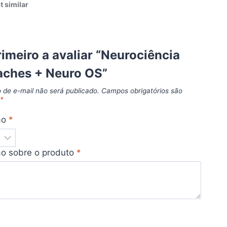
t similar
rimeiro a avaliar “Neurociência
aches + Neuro OS”
 de e-mail não será publicado.
Campos obrigatórios são
m
*
ão
*
ão sobre o produto
*