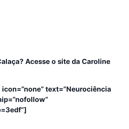
alaça? Acesse o site da Caroline
” icon=”none” text=”Neurociência
hip=”nofollow”
=3edf”]