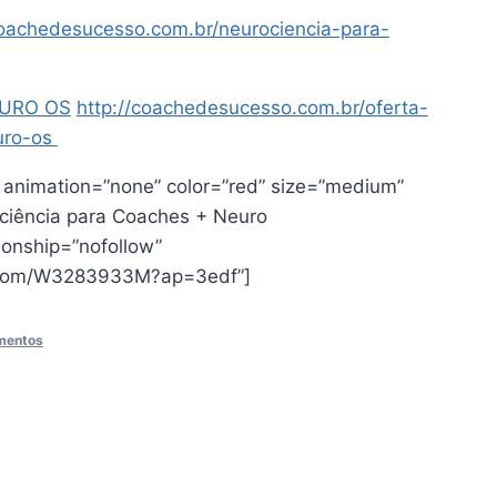
coachedesucesso.com.br/neurociencia-para-
EURO OS
http://coachedesucesso.com.br/oferta-
uro-os
” animation=”none” color=”red” size=”medium”
ciência para Coaches + Neuro
tionship=”nofollow”
t.com/W3283933M?ap=3edf”]
amentos