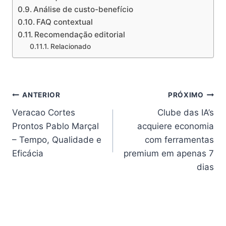
Análise de custo-benefício
FAQ contextual
Recomendação editorial
Relacionado
Navegação
ANTERIOR
PRÓXIMO
Veracao Cortes
Clube das IA’s
de
Prontos Pablo Marçal
acquiere economia
Post
– Tempo, Qualidade e
com ferramentas
Eficácia
premium em apenas 7
dias