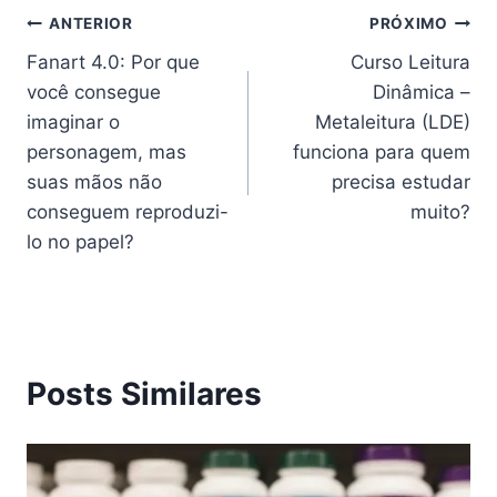
Navegação
ANTERIOR
PRÓXIMO
Fanart 4.0: Por que
Curso Leitura
de
você consegue
Dinâmica –
Post
imaginar o
Metaleitura (LDE)
personagem, mas
funciona para quem
suas mãos não
precisa estudar
conseguem reproduzi-
muito?
lo no papel?
Posts Similares