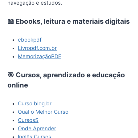
navegação e estudos.
📖 Ebooks, leitura e materiais digitais
ebookpdf
Livropdf.com.br
MemorizaçãoPDF
🎯 Cursos, aprendizado e educação
online
Curso.blog.br
Qual o Melhor Curso
CursosS
Onde Aprender
Inglês Cursos