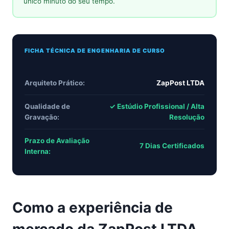
único minuto do seu tempo.
FICHA TÉCNICA DE ENGENHARIA DE CURSO
Arquiteto Prático:
ZapPost LTDA
Qualidade de
✓ Estúdio Profissional / Alta
Gravação:
Resolução
Prazo de Avaliação
7 Dias Certificados
Interna:
Como a experiência de
mercado da ZapPost LTDA