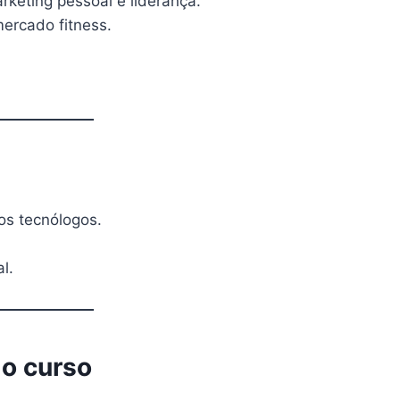
rketing pessoal e liderança.
mercado fitness.
os tecnólogos.
l.
 o curso