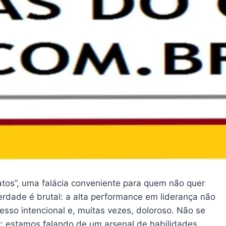
natos”, uma falácia conveniente para quem não quer
verdade é brutal: a alta performance em liderança não
esso intencional e, muitas vezes, doloroso. Não se
; estamos falando de um arsenal de habilidades