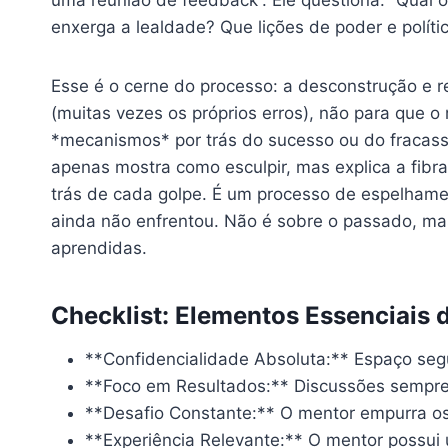
uma reunião de feedback”. Ele questiona: “Qual 
enxerga a lealdade? Que lições de poder e políti
Esse é o cerne do processo: a desconstrução e r
(muitas vezes os próprios erros), não para que 
*mecanismos* por trás do sucesso ou do fracass
apenas mostra como esculpir, mas explica a fibr
trás de cada golpe. É um processo de espelham
ainda não enfrentou. Não é sobre o passado, ma
aprendidas.
Checklist: Elementos Essenciais 
**Confidencialidade Absoluta:** Espaço seg
**Foco em Resultados:** Discussões sempre
**Desafio Constante:** O mentor empurra os
**Experiência Relevante:** O mentor possui