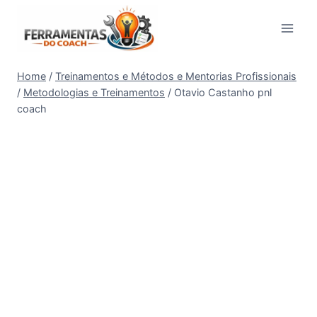
Pular
para
o
Conteúdo
Home
/
Treinamentos e Métodos e Mentorias Profissionais
/
Metodologias e Treinamentos
/
Otavio Castanho pnl
coach