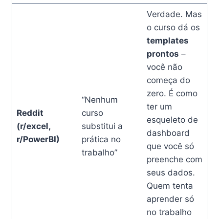
Verdade. Mas
o curso dá os
templates
prontos
–
você não
começa do
zero. É como
“Nenhum
ter um
Reddit
curso
esqueleto de
(r/excel,
substitui a
dashboard
r/PowerBI)
prática no
que você só
trabalho”
preenche com
seus dados.
Quem tenta
aprender só
no trabalho