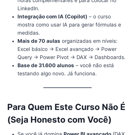
horas complementares e para colocar no
LinkedIn.
Integração com IA (Copilot)
– o curso
mostra como usar IA para gerar fórmulas e
medidas.
Mais de 70 aulas
organizadas em níveis:
Excel básico → Excel avançado → Power
Query → Power Pivot → DAX → Dashboards.
Base de 31.600 alunos
– você não está
testando algo novo. Já funciona.
Para Quem Este Curso Não É
(Seja Honesto com Você)
Se você já domina
Power BI avançado
(DAX