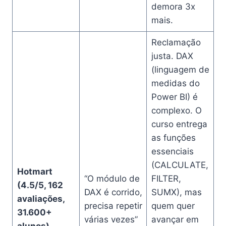
demora 3x
mais.
Reclamação
justa. DAX
(linguagem de
medidas do
Power BI) é
complexo. O
curso entrega
as funções
essenciais
(CALCULATE,
Hotmart
“O módulo de
FILTER,
(4.5/5, 162
DAX é corrido,
SUMX), mas
avaliações,
precisa repetir
quem quer
31.600+
várias vezes”
avançar em
alunos)